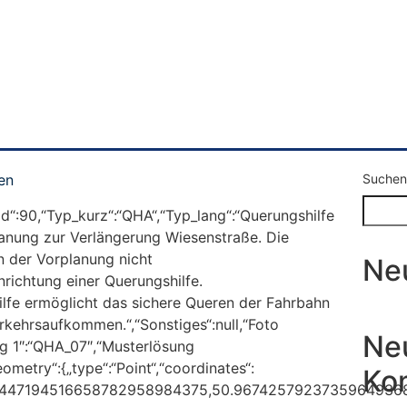
en
Suchen
„fid“:90,“Typ_kurz“:“QHA“,“Typ_lang“:“Querungshilfe
lanung zur Verlängerung Wiesenstraße. Die
in der Vorplanung nicht
Ne
nrichtung einer Querungshilfe.
ilfe ermöglicht das sichere Queren der Fahrbahn
kehrsaufkommen.“,“Sonstiges“:null,“Foto
Ne
ung 1″:“QHA_07″,“Musterlösung
eometry“:{„type“:“Point“,“coordinates“:
Ko
6447194516658782958984375,50.9674257923735964936