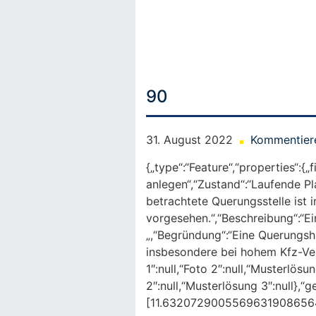
Skip
to
content
90
31. August 2022
Kommentier
{„type“:“Feature“,“properties“:{
anlegen“,“Zustand“:“Laufende P
betrachtete Querungsstelle ist 
vorgesehen.“,“Beschreibung“:“Ei
„,“Begründung“:“Eine Querungsh
insbesondere bei hohem Kfz-Ver
1″:null,“Foto 2″:null,“Musterlös
2″:null,“Musterlösung 3″:null},“g
[11.632072900556963190865