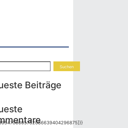
Suchen
ueste Beiträge
ueste
mmentare
8954706005752086639404296875]}}