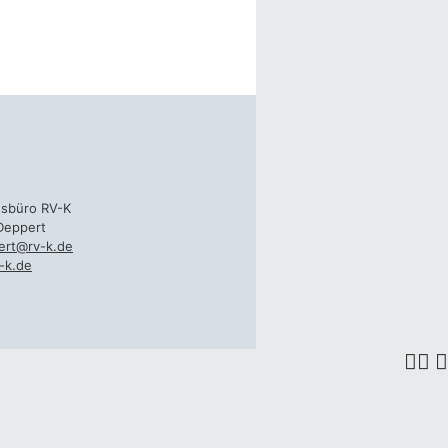
gsbüro RV-K
Deppert
ert@rv-k.de
-k.de