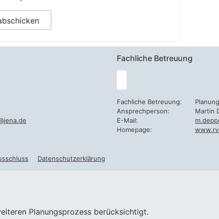
Fachliche Betreuung
Fachliche Betreuung:
Planun
Ansprechperson:
Martin 
@jena.de
E-Mail:
m.depp
Homepage:
www.rv
usschluss
Datenschutzerklärung
eiteren Planungsprozess berücksichtigt.