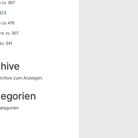
m
zu
307
323
m
zu
416
ane
zu
307
zu
341
hive
rchive zum Anzeigen.
tegorien
ategorien