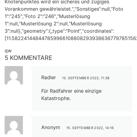
Knotenpunktes wird ein sicheres und zügiges
Vorankommen gewährleistet.“,“Sonstiges“:null,“Foto
1″:“245″,“Foto 2″:“246″,“Musterlösung
1″:null,“Musterlösung 2″:null,“Musterlösung
3″:null},“geometry“:{„type“:“Point“,“coordinates“:
[11.582241448447859966108808293938636779785156
qw
5 KOMMENTARE
Radler
13. SEPTEMBER 2022, 11:38
Für Radfahrer eine einzige
Katastrophe.
Anonym
15. SEPTEMBER 2022, 14:16