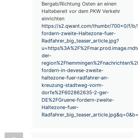
Bergab/Richtung Osten an einen
Haltebereit vor dem PKW Verkehr
einrichten
https://s2.qwant.com/thumbr/700×0/f
fordern-zweite-Haltezone-fuer-
Radfahrer_big_teaser_article.jpg?
u=https%3A%2F%2Fmar.prod.image.rnd
der-
region%2Fhemmingen%2Fnachrichten%2
fordern-in-devese-zweite-
haltezone-fuer-radfahrer-an-
kreuzung-stadtweg-vorm-
dorfe%2F602862635-2-ger-
DE%2FGruene-fordern-zweite-
Haltezone-fuer-
Radfahrer_big_teaser_article.jpg&q=0&