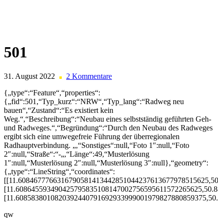
Skip
to
content
501
31. August 2022
2 Kommentare
{„type“:“Feature“,“properties“:
{„fid“:501,“Typ_kurz“:“NRW“,“Typ_lang“:“Radweg neu
bauen“,“Zustand“:“Es existiert kein
Weg.“,“Beschreibung“:“Neubau eines selbstständig geführten Geh-
und Radweges.“,“Begründung“:“Durch den Neubau des Radweges
ergibt sich eine umwegefreie Führung der überregionalen
Radhauptverbindung. „,“Sonstiges“:null,“Foto 1″:null,“Foto
2″:null,“Straße“:“-„,“Länge“:49,“Musterlösung
1″:null,“Musterlösung 2″:null,“Musterlösung 3″:null},“geometry“:
{„type“:“LineString“,“coordinates“:
[[11.6084677766316790581413442851044237613677978515625,5
[11.608645593490425795835108147002756595611572265625,50.
[11.6085838010820392440791692933999001979827880859375,50
qw