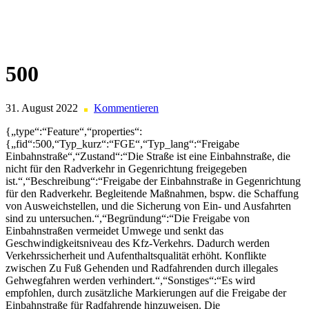
Skip
to
content
500
31. August 2022
Kommentieren
{„type“:“Feature“,“properties“:
{„fid“:500,“Typ_kurz“:“FGE“,“Typ_lang“:“Freigabe
Einbahnstraße“,“Zustand“:“Die Straße ist eine Einbahnstraße, die
nicht für den Radverkehr in Gegenrichtung freigegeben
ist.“,“Beschreibung“:“Freigabe der Einbahnstraße in Gegenrichtung
für den Radverkehr. Begleitende Maßnahmen, bspw. die Schaffung
von Ausweichstellen, und die Sicherung von Ein- und Ausfahrten
sind zu untersuchen.“,“Begründung“:“Die Freigabe von
Einbahnstraßen vermeidet Umwege und senkt das
Geschwindigkeitsniveau des Kfz-Verkehrs. Dadurch werden
Verkehrssicherheit und Aufenthaltsqualität erhöht. Konflikte
zwischen Zu Fuß Gehenden und Radfahrenden durch illegales
Gehwegfahren werden verhindert.“,“Sonstiges“:“Es wird
empfohlen, durch zusätzliche Markierungen auf die Freigabe der
Einbahnstraße für Radfahrende hinzuweisen. Die