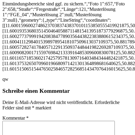
Einmündungsbereiche sind ggf. zu sichern.“,“Foto 1″:657,“Foto
2″:658,“Straße“:“Fregestraße“,“Länge“:121,“Musterlösung
1″:“FGE_04″,“Musterlösung 2″:null,“Musterlösung
3″:null},“geometry“:{„type“:“LineString“,“coordinates“:
[[11.6001596002748623703837438370101153850555419921875,5
[11.6001935368035145046405887114815413951873779296875,50
[11.6002773799919420838477890356443822383880615234375,50
[11.6004111298401539897895418107509613037109375,50.88178
[11.6005728274178405712291350937448441982269287109375,50
[11.6009082001715597698421333916485309600830078125,50.88
[11.6011657185360217425795781309716403484344482421875,50
[11.6013753265070960196680971421301364898681640625,50.88
[11.601515065154476502584657282568514347076416015625,50.
qw
Schreibe einen Kommentar
Deine E-Mail-Adresse wird nicht veröffentlicht.
Erforderliche
Felder sind mit
*
markiert
Kommentar
*