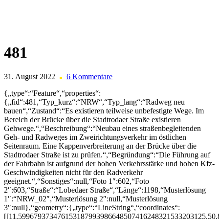
Skip
to
content
481
31. August 2022
6 Kommentare
{„type“:“Feature“,“properties“:
{„fid“:481,“Typ_kurz“:“NRW“,“Typ_lang“:“Radweg neu
bauen“,“Zustand“:“Es existieren teilweise unbefestigte Wege. Im
Bereich der Brücke über die Stadtrodaer Straße existieren
Gehwege.“,“Beschreibung“:“Neubau eines straßenbegleitenden
Geh- und Radweges im Zweirichtungsverkehr im östlichen
Seitenraum. Eine Kappenverbreiterung an der Brücke über die
Stadtrodaer Straße ist zu prüfen.“,“Begründung“:“Die Führung auf
der Fahrbahn ist aufgrund der hohen Verkehrsstärke und hohen Kfz-
Geschwindigkeiten nicht für den Radverkehr
geeignet.“,“Sonstiges“:null,“Foto 1″:602,“Foto
2″:603,“Straße“:“Lobedaer Straße“,“Länge“:1198,“Musterlösung
1″:“NRW_02″,“Musterlösung 2″:null,“Musterlösung
3″:null},“geometry“:{„type“:“LineString“,“coordinates“:
[[11.599679373476153187993986648507416248321533203125,50