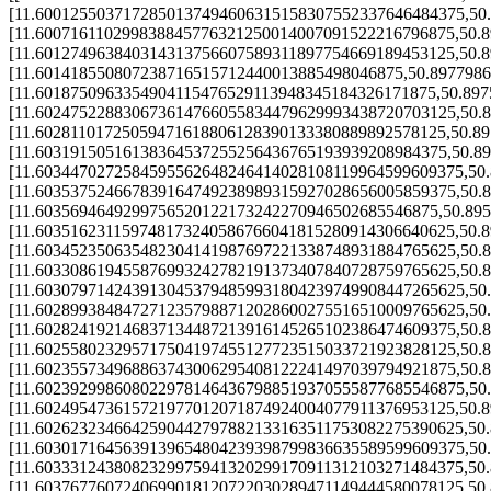
[11.6001255037172850137494606315158307552337646484375,50
[11.600716110299838845776321250014007091522216796875,50.
[11.601274963840314313756607589311897754669189453125,50.
[11.601418550807238716515712440013885498046875,50.897798
[11.6018750963354904115476529113948345184326171875,50.89
[11.602475228830673614766055834479629993438720703125,50.
[11.60281101725059471618806128390133380889892578125,50.8
[11.60319150516138364537255256436765193939208984375,50.8
[11.6034470272584595562648246414028108119964599609375,50
[11.603537524667839164749238989315927028656005859375,50.
[11.6035694649299756520122173242270946502685546875,50.89
[11.603516231159748173240586766041815280914306640625,50.
[11.603452350635482304141987697221338748931884765625,50.
[11.603308619455876993242782191373407840728759765625,50.
[11.6030797142439130453794859931804239749908447265625,50
[11.6028993848472712357988712028600275516510009765625,50
[11.602824192146837134487213916145265102386474609375,50.
[11.602558023295717504197455127723515033721923828125,50.
[11.602355734968863743006295408122241497039794921875,50.
[11.6023929986080229781464367988519370555877685546875,50
[11.602495473615721977012071874924004077911376953125,50.
[11.6026232346642590442797882133163511753082275390625,50
[11.6030171645639139654804239398799836635589599609375,50
[11.6033312438082329975941320299170911312103271484375,50
[11.6037677607240699018120722030289471149444580078125,50