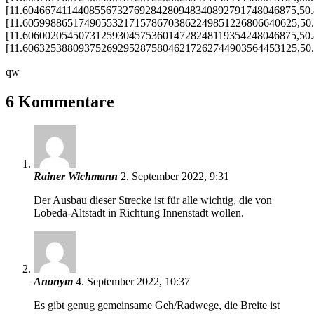
[11.6046674114408556732769284280948340892791748046875,50
[11.6059988651749055321715786703862249851226806640625,50
[11.6060020545073125930457536014728248119354248046875,50
[11.6063253880937526929528758046217262744903564453125,50
qw
6 Kommentare
Rainer Wichmann
2. September 2022, 9:31
Der Ausbau dieser Strecke ist für alle wichtig, die von
Lobeda-Altstadt in Richtung Innenstadt wollen.
Anonym
4. September 2022, 10:37
Es gibt genug gemeinsame Geh/Radwege, die Breite ist