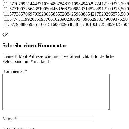
[11.577079951444371630486784852109849452972412109375,50.
[11.577199725643819050446836627088487148284912109375,50.
[11.577385706979992363585552084259688854217529296875,50.
[11.5774811992035093766162390238605439662933349609375,50
[11.5779588059351166151600409648381173610687255859375,50
qw
Schreibe einen Kommentar
Deine E-Mail-Adresse wird nicht veröffentlicht.
Erforderliche
Felder sind mit
*
markiert
Kommentar
*
Name
*