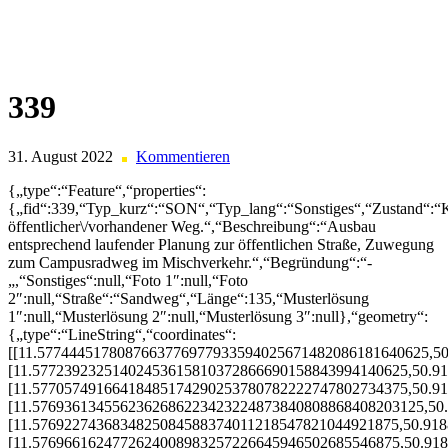
Skip
to
content
339
31. August 2022
Kommentieren
{„type“:“Feature“,“properties“:
{„fid“:339,“Typ_kurz“:“SON“,“Typ_lang“:“Sonstiges“,“Zustand“:“
öffentlicher\/vorhandener Weg.“,“Beschreibung“:“Ausbau
entsprechend laufender Planung zur öffentlichen Straße, Zuwegung
zum Campusradweg im Mischverkehr.“,“Begründung“:“-
„,“Sonstiges“:null,“Foto 1″:null,“Foto
2″:null,“Straße“:“Sandweg“,“Länge“:135,“Musterlösung
1″:null,“Musterlösung 2″:null,“Musterlösung 3″:null},“geometry“:
{„type“:“LineString“,“coordinates“:
[[11.5774445178087663776977933594025671482086181640625,5
[11.57723923251402453615810372866690158843994140625,50.9
[11.57705749166418485174290253780782222747802734375,50.9
[11.5769361345562362686223423224873840808868408203125,50
[11.5769227436834825084588374011218547821044921875,50.91
[11.5769661624772624008983257226645946502685546875,50.91