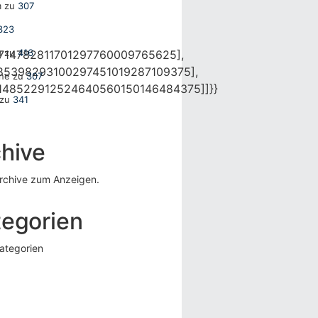
m
zu
307
323
m
zu
416
714782811701297760009765625],
85398293100297451019287109375],
ane
zu
307
148522912524640560150146484375]]}}
zu
341
hive
rchive zum Anzeigen.
tegorien
ategorien