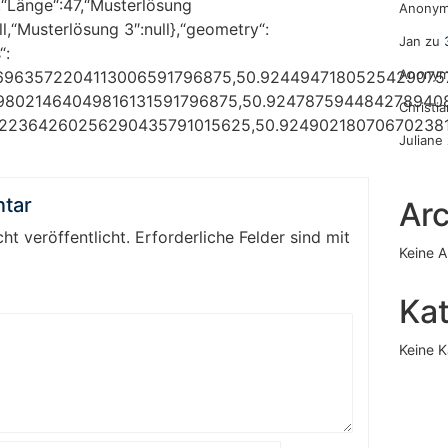
,“Länge“:47,“Musterlösung
Anony
l,“Musterlösung 3″:null},“geometry“:
Jan
zu
“:
Anony
6963572204113006591796875,50.9244947180525429075
98021464049816131591796875,50.924787594484278940
Christi
622364260256290435791015625,50.92490218070670238
Juliane
tar
Arc
ht veröffentlicht.
Erforderliche Felder sind mit
Keine A
Ka
Keine K