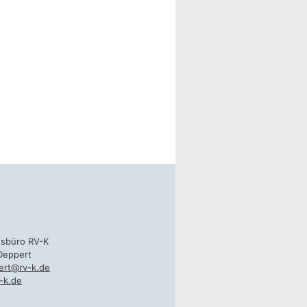
gsbüro RV-K
Deppert
ert@rv-k.de
-k.de