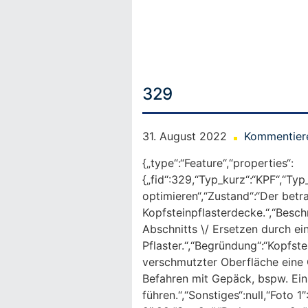
Skip
to
content
329
31. August 2022
Kommentier
{„type“:“Feature“,“properties“:
{„fid“:329,“Typ_kurz“:“KPF“,“Typ
optimieren“,“Zustand“:“Der betr
Kopfsteinpflasterdecke.“,“Besch
Abschnitts \/ Ersetzen durch ei
Pflaster.“,“Begründung“:“Kopfste
verschmutzter Oberfläche eine 
Befahren mit Gepäck, bspw. Ein
führen.“,“Sonstiges“:null,“Foto 1