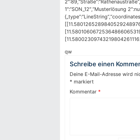
2″:89,“Straße“:“Rathenaustraße“
1″:“SON_12″,“Musterlösung 2″:nul
{„type“:“LineString“,“coordinates
[[11.580126528984052924897
[11.5801060672536486606531
[11.5800230974321980426111
qw
Schreibe einen Kommen
Deine E-Mail-Adresse wird nic
*
markiert
Kommentar
*