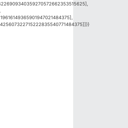
4226909340359270572662353515625],
,
19616149365901947021484375],
425607322715222835540771484375]]}}