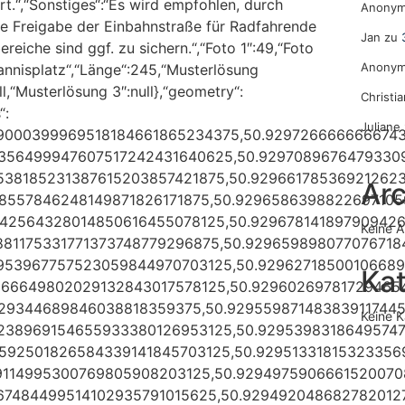
.“,“Sonstiges“:“Es wird empfohlen, durch
Anony
ie Freigabe der Einbahnstraße für Radfahrende
Jan
zu
eiche sind ggf. zu sichern.“,“Foto 1″:49,“Foto
Anony
annisplatz“,“Länge“:245,“Musterlösung
l,“Musterlösung 3″:null},“geometry“:
Christi
“:
Juliane
9000399969518184661865234375,50.9297266666666743
9356499947607517242431640625,50.9297089676479330
538185231387615203857421875,50.92966178536921262
Arc
98557846248149871826171875,50.929658639882269710
742564328014850616455078125,50.929678141897909426
Keine A
881175331771373748779296875,50.92965989807707671
5953967757523059844970703125,50.9296271850010668
Ka
2566649802029132843017578125,50.92960269781729465
329344689846038818359375,50.929559871483839117445
Keine K
1238969154655933380126953125,50.9295398318649574
592501826584339141845703125,50.92951331815323356
89114995300769805908203125,50.929497590666152007
67484499514102935791015625,50.929492048682782012