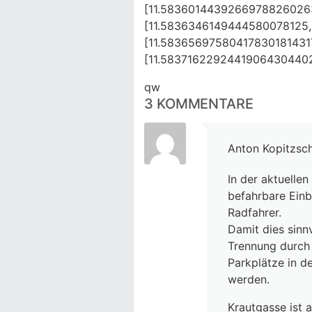
[11.583601443926697882602
[11.5836346149444580078125
[11.5836569758041783018143
[11.583716229244190643044
qw
3 KOMMENTARE
Anton Kopitzsc
In der aktuellen
befahrbare Ein
Radfahrer.
Damit dies sinn
Trennung durch 
Parkplätze in d
werden.
Krautgasse ist 