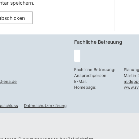
tar speichern.
Fachliche Betreuung
Fachliche Betreuung:
Planun
Ansprechperson:
Martin 
@jena.de
E-Mail:
m.depp
Homepage:
www.rv
usschluss
Datenschutzerklärung