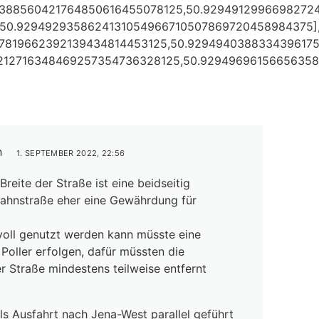
6388560421764850616455078125,50.9294912996698272
,50.9294929358624131054966710507869720458984375]
17819662392139434814453125,50.9294940388334396175
0212716348469257354736328125,50.92949696156656358
h
1. SEPTEMBER 2022, 22:56
 Breite der Straße ist eine beidseitig
bahnstraße eher eine Gewährdung für
voll genutzt werden kann müsste eine
Poller erfolgen, dafür müssten die
er Straße mindestens teilweise entfernt
als Ausfahrt nach Jena-West parallel geführt