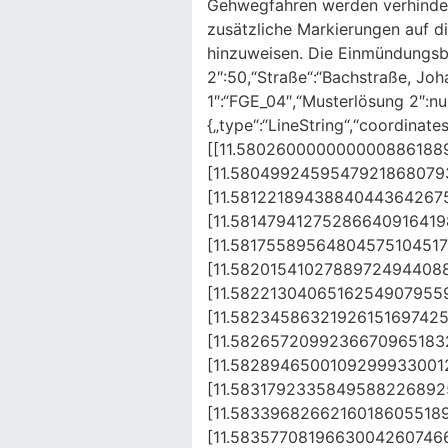
Gehwegfahren werden verhindert
zusätzliche Markierungen auf d
hinzuweisen. Die Einmündungsber
2″:50,“Straße“:“Bachstraße, Joh
1″:“FGE_04″,“Musterlösung 2″:nul
{„type“:“LineString“,“coordinates
[[11.580260000000000886188
[11.580499245954792186807
[11.5812218943884044364267
[11.5814794127528664091641
[11.5817558956480457510451
[11.5820154102788972494408
[11.582213040651625490795
[11.582345863219261516974
[11.582657209923667096518
[11.582894650010929993300
[11.5831792335849588226892
[11.583396826621601860551
[11.5835770819663004260746