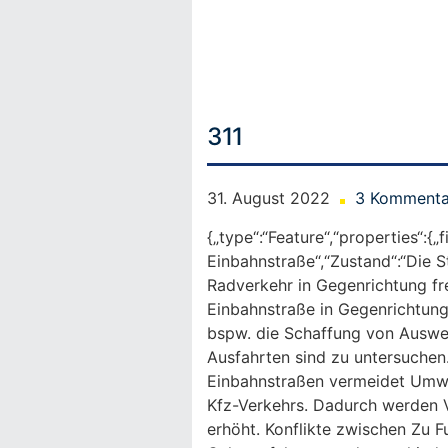
Skip
to
content
311
31. August 2022
3 Kommenta
{„type“:“Feature“,“properties“:{„
Einbahnstraße“,“Zustand“:“Die St
Radverkehr in Gegenrichtung fre
Einbahnstraße in Gegenrichtun
bspw. die Schaffung von Auswei
Ausfahrten sind zu untersuchen
Einbahnstraßen vermeidet Umw
Kfz-Verkehrs. Dadurch werden V
erhöht. Konflikte zwischen Zu 