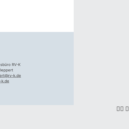
gsbüro RV-K
Deppert
ert@rv-k.de
-k.de