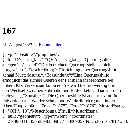
Skip
to
content
167
31. August 2022
Kommentieren
{„type“:“Feature“,“properties“:
{„fid“:167,“Typ_kurz“:“QHA“,“Typ_lang“:“Querungshilfe
anlegen“,“Zustand“:“Die betrachtete Querungsstelle ist nicht
vorgesehen.“,“Beschreibung“:“Einrichtung einer Querungshilfe
gemäß Musterlösung.“,“Begründung“:“Eine Querungshilfe
ermöglicht das sichere Queren der Fahrbahn insbesondere bei
hohem Kfz-Verkehrsaufkommen. Sie wird hier notwendig durch
den Wechsel zwischen Fahrbahn und Radverkehrsanlage auf dem
Gehweg. „,“Sonstiges“:“Die Querungshilfe ist auch relevant für
Fußverkehr aus Waldorfschule und Waldorfkindergarten in der
Alten Hauptstraße.“,“Foto 1″:“875″,“Foto 2″:“876″,“Musterlösung
1″:“QHA_13″,“Musterlösung 2″:null,“Musterlösung
3″:null},“geometry“:{„type“:“Point“,“coordinates“:
[11.5930033183506839833398771588690578937530517578125,50