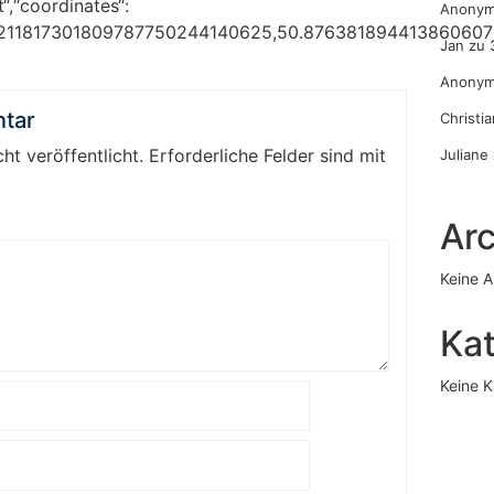
t“,“coordinates“:
Anony
211817301809787750244140625,50.87638189441386060
Jan
zu
Anony
tar
Christi
ht veröffentlicht.
Erforderliche Felder sind mit
Juliane
Arc
Keine A
Ka
Keine K