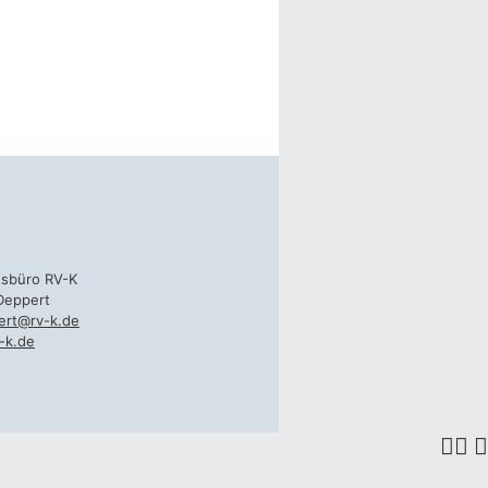
gsbüro RV-K
Deppert
ert@rv-k.de
-k.de