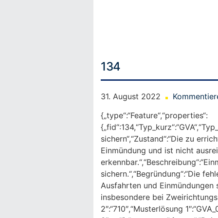
Skip
to
content
134
31. August 2022
Kommentier
{„type“:“Feature“,“properties“:
{„fid“:134,“Typ_kurz“:“GVA“,“Ty
sichern“,“Zustand“:“Die zu erri
Einmündung und ist nicht ausre
erkennbar.“,“Beschreibung“:“E
sichern.“,“Begründung“:“Die fe
Ausfahrten und Einmündungen stel
insbesondere bei Zweirichtungsr
2″:“710″,“Musterlösung 1″:“GVA_