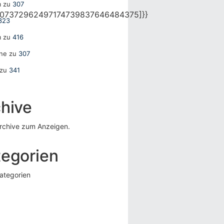
m
zu
307
707372962497174739837646484375]}}
323
m
zu
416
ane
zu
307
zu
341
hive
rchive zum Anzeigen.
tegorien
ategorien