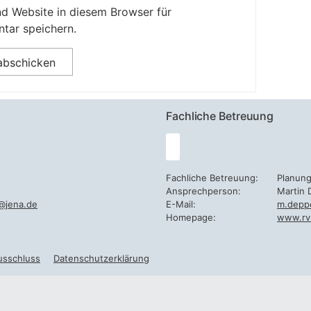
d Website in diesem Browser für
tar speichern.
Fachliche Betreuung
Fachliche Betreuung:
Planun
Ansprechperson:
Martin 
@jena.de
E-Mail:
m.depp
Homepage:
www.rv
usschluss
Datenschutzerklärung