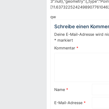
3″:null},“geometry“:{„type“:“Poin
[11.6373225242498907761046
qw
Schreibe einen Kommen
Deine E-Mail-Adresse wird nic
*
markiert
Kommentar
*
Name
*
E-Mail-Adresse
*