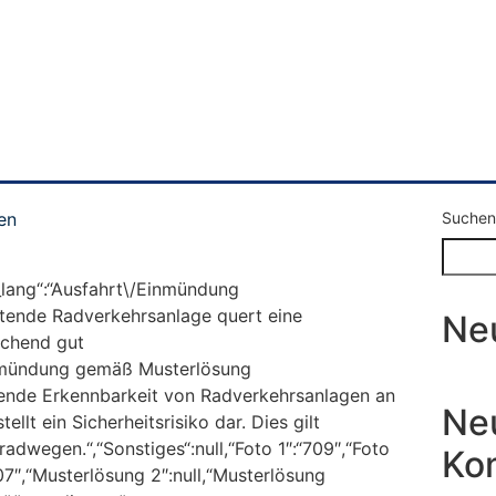
en
Suchen
p_lang“:“Ausfahrt\/Einmündung
chtende Radverkehrsanlage quert eine
Ne
ichend gut
inmündung gemäß Musterlösung
hlende Erkennbarkeit von Radverkehrsanlagen an
Ne
lt ein Sicherheitsrisiko dar. Dies gilt
adwegen.“,“Sonstiges“:null,“Foto 1″:“709″,“Foto
Ko
07″,“Musterlösung 2″:null,“Musterlösung