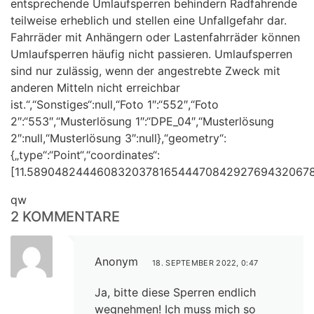
entsprechende Umlaufsperren behindern Radfahrende
teilweise erheblich und stellen eine Unfallgefahr dar.
Fahrräder mit Anhängern oder Lastenfahrräder können
Umlaufsperren häufig nicht passieren. Umlaufsperren
sind nur zulässig, wenn der angestrebte Zweck mit
anderen Mitteln nicht erreichbar
ist.“,“Sonstiges“:null,“Foto 1″:“552″,“Foto
2″:“553″,“Musterlösung 1″:“DPE_04″,“Musterlösung
2″:null,“Musterlösung 3″:null},“geometry“:
{„type“:“Point“,“coordinates“:
[11.589048244460832037816544470842927694320678
qw
2 KOMMENTARE
Anonym
18. SEPTEMBER 2022, 0:47
Ja, bitte diese Sperren endlich
wegnehmen! Ich muss mich so